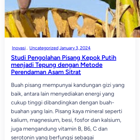
Inovasi
, 
Uncategorized
January 3, 2024
Studi Pengolahan Pisang Kepok Putih
menjadi Tepung dengan Metode
Perendaman Asam Sitrat
Buah pisang mempunyai kandungan gizi yang
baik, antara lain menyediakan energi yang
cukup tinggi dibandingkan dengan buah-
buahan yang lain. Pisang kaya mineral seperti
kalium, magnesium, besi, fosfor dan kalsium,
juga mengandung vitamin B, B6, C dan
serotonin yang berfungsi sebagai