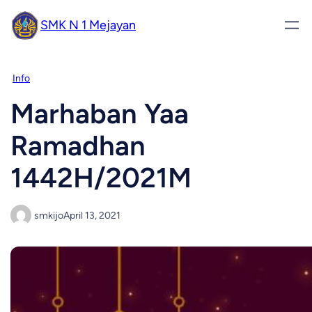
SMK N 1 Mejayan
Info
Marhaban Yaa
Ramadhan
1442H/2021M
smkijo
April 13, 2021