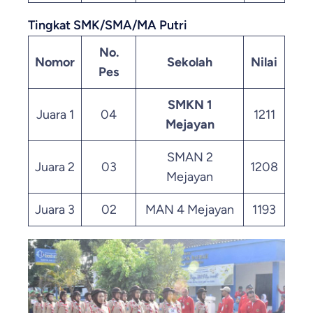
Tingkat SMK/SMA/MA Putri
No.
Nomor
Sekolah
Nilai
Pes
SMKN 1
Juara 1
04
1211
Mejayan
SMAN 2
Juara 2
03
1208
Mejayan
Juara 3
02
MAN 4 Mejayan
1193