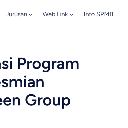
Jurusan
Web Link
Info SPMB
si Program
esmian
reen Group