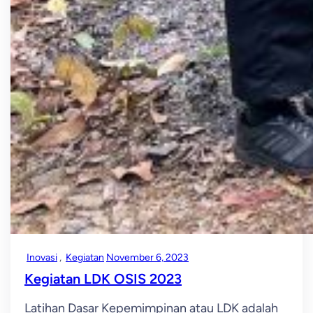
Inovasi
, 
Kegiatan
November 6, 2023
Kegiatan LDK OSIS 2023
Latihan Dasar Kepemimpinan atau LDK adalah