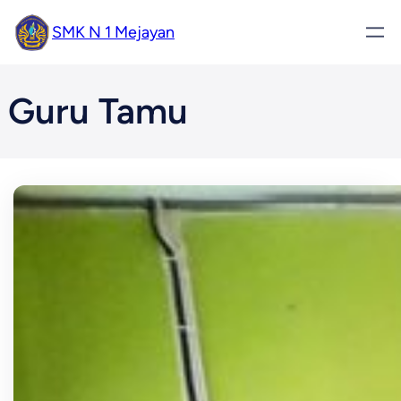
Skip
SMK N 1 Mejayan
to
content
Guru Tamu