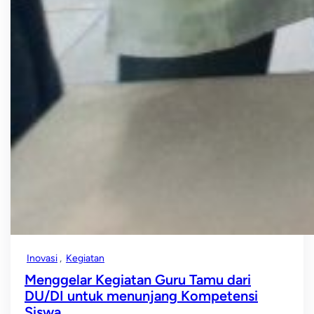
Inovasi
, 
Kegiatan
Menggelar Kegiatan Guru Tamu dari
DU/DI untuk menunjang Kompetensi
Siswa