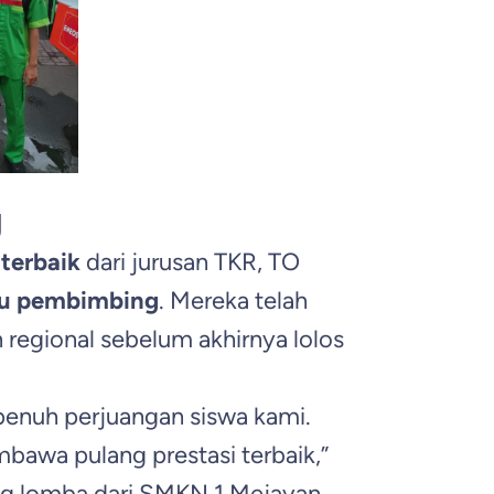
g
 terbaik
dari jurusan TKR, TO
ru pembimbing
. Mereka telah
n regional sebelum akhirnya lolos
enuh perjuangan siswa kami.
awa pulang prestasi terbaik,”
ng lomba dari SMKN 1 Mejayan.