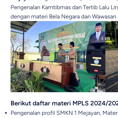
Pengenalan Kamtibmas dan Tertib Lalu Lin
dengan materi Bela Negara dan Wawasan
Berikut daftar materi MPLS 2024/202
Pengenalan profil SMKN 1 Mejayan, Materi