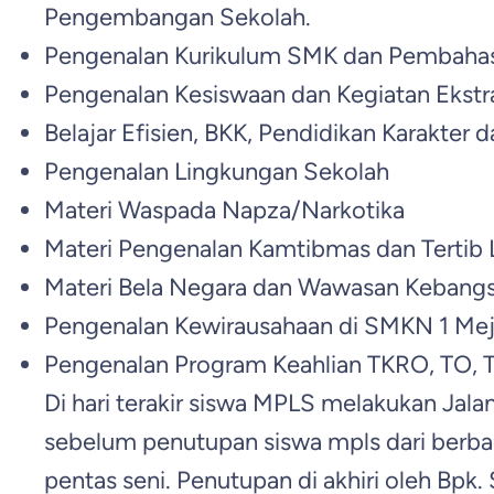
Pengembangan Sekolah.
Pengenalan Kurikulum SMK dan Pembahas
Pengenalan Kesiswaan dan Kegiatan Ekstra
Belajar Efisien, BKK, Pendidikan Karakter
Pengenalan Lingkungan Sekolah
Materi Waspada Napza/Narkotika
Materi Pengenalan Kamtibmas dan Tertib L
Materi Bela Negara dan Wawasan Kebang
Pengenalan Kewirausahaan di SMKN 1 Me
Pengenalan Program Keahlian TKRO, TO,
Di hari terakir siswa MPLS melakukan Jalan 
sebelum penutupan siswa mpls dari berb
pentas seni. Penutupan di akhiri oleh Bpk.