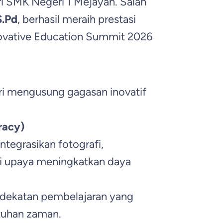
 SMK Negeri 1 Mejayan. Salah
S.Pd
, berhasil meraih prestasi
novative Education Summit 2026
sari mengusung gagasan inovatif
racy)
egrasikan fotografi,
ai upaya meningkatkan daya
ndekatan pembelajaran yang
utuhan zaman.