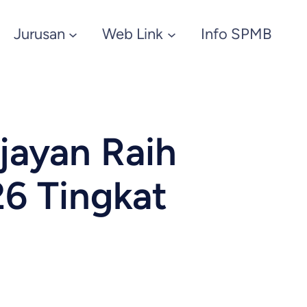
Jurusan
Web Link
Info SPMB
ayan Raih
26 Tingkat