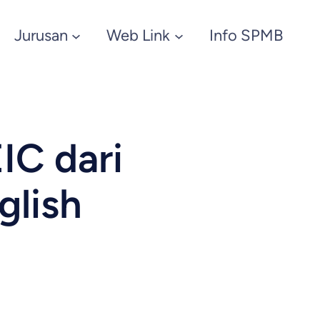
Jurusan
Web Link
Info SPMB
IC dari
lish