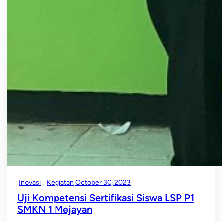
Inovasi
, 
Kegiatan
October 30, 2023
Uji Kompetensi Sertifikasi Siswa LSP P1
SMKN 1 Mejayan