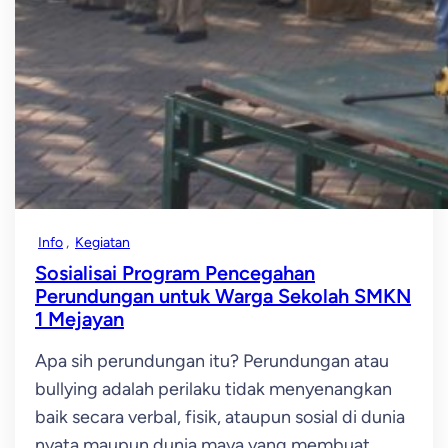
Info
, 
Kegiatan
Sosialisai Program Pencegahan
Perundungan untuk Warga Sekolah SMKN
1 Mejayan
Apa sih perundungan itu? Perundungan atau
bullying adalah perilaku tidak menyenangkan
baik secara verbal, fisik, ataupun sosial di dunia
nyata maupun dunia maya yang membuat