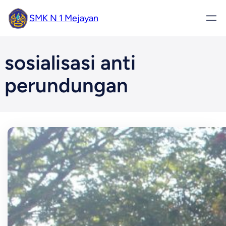
Skip
SMK N 1 Mejayan
to
content
sosialisasi anti
perundungan