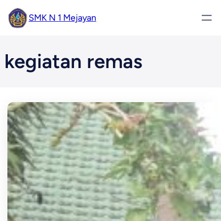
Skip
SMK N 1 Mejayan
to
content
kegiatan remas