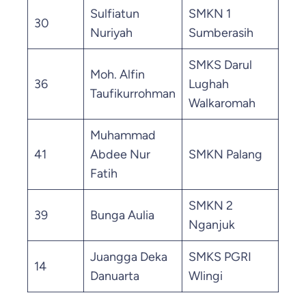
Sulfiatun
SMKN 1
30
36.
Nuriyah
Sumberasih
SMKS Darul
Moh. Alfin
36
Lughah
36.
Taufikurrohman
Walkaromah
Muhammad
41
Abdee Nur
SMKN Palang
36.
Fatih
SMKN 2
39
Bunga Aulia
36.
Nganjuk
Juangga Deka
SMKS PGRI
14
35.
Danuarta
Wlingi