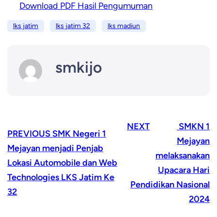
Download PDF Hasil Pengumuman
lks jatim
lks jatim 32
lks madiun
smkijo
NEXT
SMKN 1
PREVIOUS
SMK Negeri 1
Mejayan
Mejayan menjadi Penjab
melaksanakan
Lokasi Automobile dan Web
Upacara Hari
Technologies LKS Jatim Ke
Pendidikan Nasional
32
2024