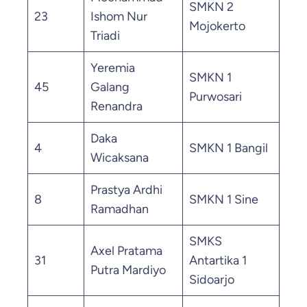
SMKN 2
23
Ishom Nur
46.
Mojokerto
Triadi
Yeremia
SMKN 1
45
Galang
46.
Purwosari
Renandra
Daka
4
SMKN 1 Bangil
45.
Wicaksana
Prastya Ardhi
8
SMKN 1 Sine
45.
Ramadhan
SMKS
Axel Pratama
31
Antartika 1
44.
Putra Mardiyo
Sidoarjo