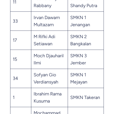
11
59.
Rabbany
Shandy Putra
Irvan Dawam
SMKN 1
33
56.
Multazam
Jenangan
M Rifki Adi
SMKN 2
17
54.
Setiawan
Bangkalan
Moch Djauharil
SMKN 3
15
50.
Ilmi
Jember
Sofyan Gio
SMKN 1
34
48.
Verdiansyah
Mejayan
Ibrahim Rama
1
SMKN Takeran
47.
Kusuma
Mochammad