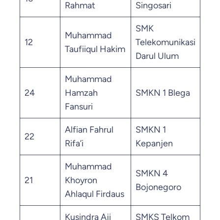
Rahmat
Singosari
SMK
Muhammad
12
Telekomunikasi
69.
Taufiiqul Hakim
Darul Ulum
Muhammad
24
Hamzah
SMKN 1 Blega
63.
Fansuri
Alfian Fahrul
SMKN 1
22
61.
Rifa’i
Kepanjen
Muhammad
SMKN 4
21
Khoyron
60.
Bojonegoro
Ahlaqul Firdaus
Kusindra Aji
SMKS Telkom