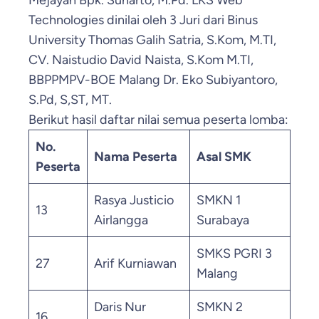
Mejayan Bpk. Suharto, M.Pd. LKS Web
Technologies dinilai oleh 3 Juri dari Binus
University Thomas Galih Satria, S.Kom, M.TI,
CV. Naistudio David Naista, S.Kom M.TI,
BBPPMPV-BOE Malang Dr. Eko Subiyantoro,
S.Pd, S,ST, MT.
Berikut hasil daftar nilai semua peserta lomba:
No.
Nama Peserta
Asal SMK
Nila
Peserta
Rasya Justicio
SMKN 1
13
78.
Airlangga
Surabaya
SMKS PGRI 3
27
Arif Kurniawan
75.
Malang
Daris Nur
SMKN 2
16
73.