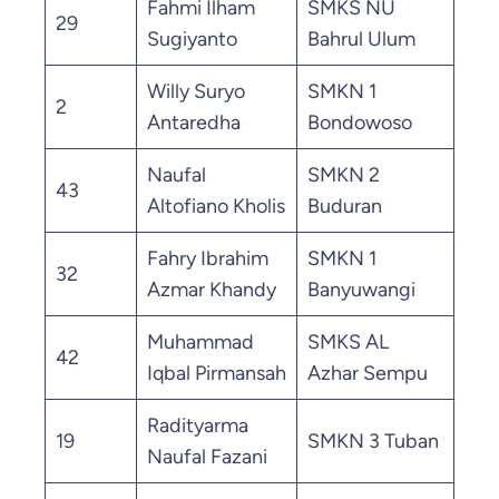
Fahmi Ilham
SMKS NU
29
44.
Sugiyanto
Bahrul Ulum
Willy Suryo
SMKN 1
2
41.
Antaredha
Bondowoso
Naufal
SMKN 2
43
41.
Altofiano Kholis
Buduran
Fahry Ibrahim
SMKN 1
32
41.
Azmar Khandy
Banyuwangi
Muhammad
SMKS AL
42
40.
Iqbal Pirmansah
Azhar Sempu
Radityarma
19
SMKN 3 Tuban
39.
Naufal Fazani