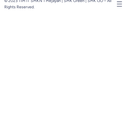
© 2023 TIM IT SMKN 1 Mejayan | SMK Green | SMK IJO – All
Rights Reserved.