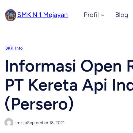
SMK N 1 Mejayan
Profil
Blog
BKK
Info
Informasi Open 
PT Kereta Api In
(Persero)
smkijo
September 18, 2021