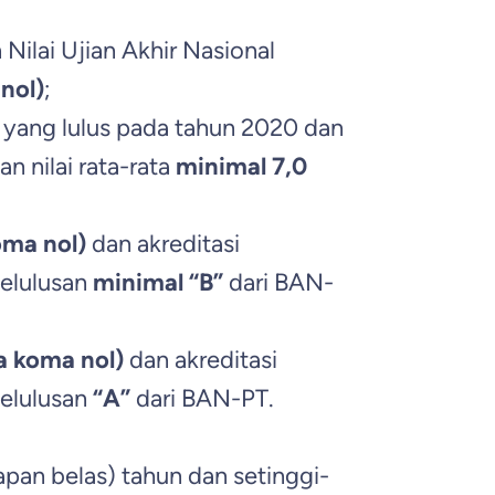
lai Ujian Akhir Nasional
nol)
;
ang lulus pada tahun 2020 dan
 nilai rata-rata
minimal 7,0
oma nol)
dan akreditasi
kelulusan
minimal “B”
dari BAN-
a koma nol)
dan akreditasi
kelulusan
“A”
dari BAN-PT.
pan belas) tahun dan setinggi-