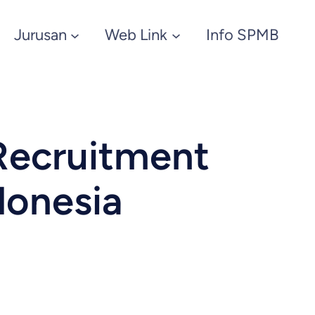
Jurusan
Web Link
Info SPMB
Recruitment
donesia