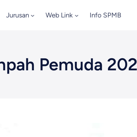
Jurusan
Web Link
Info SPMB
umpah Pemuda 20