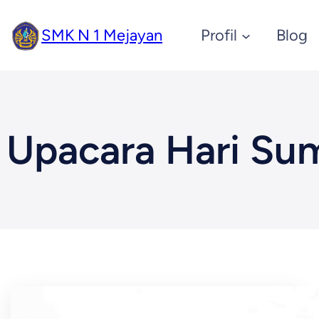
Skip
SMK N 1 Mejayan
Profil
Blog
to
content
Upacara Hari S