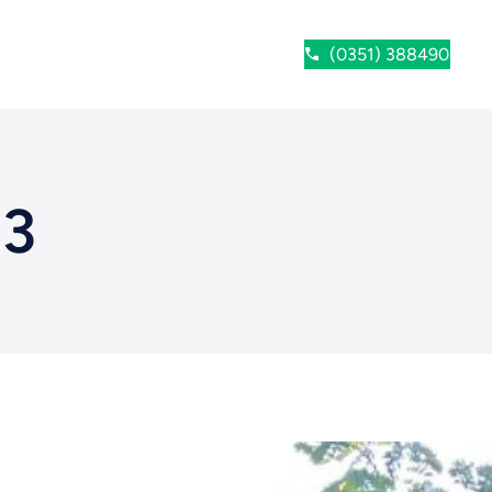
(0351) 388490
23