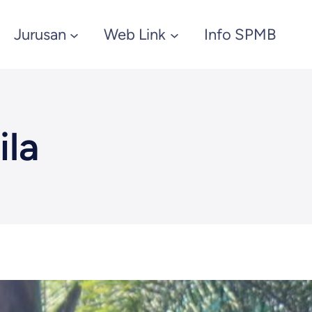
Jurusan
Web Link
Info SPMB
ila