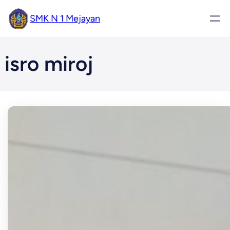
Skip
SMK N 1 Mejayan
to
content
isro miroj